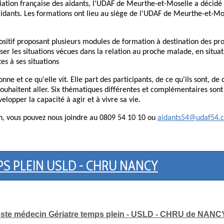
ciation française des aidants, l'UDAF de Meurthe-et-Moselle a décidé
aidants. Les formations ont lieu au siège de l'UDAF de Meurthe-et-Mos
ositif proposant plusieurs modules de formation à destination des pr
yser les situations vécues dans la relation au proche malade, en sit
es à ses situations
ne et ce qu'elle vit. Elle part des participants, de ce qu'ils sont, de c
souhaitent aller. Six thématiques différentes et complémentaires sont
lopper la capacité à agir et à vivre sa vie.
on, vous pouvez nous joindre au 0809 54 10 10 ou
aidants54@udaf54.
S PLEIN USLD - CHRU NANCY
ste médecin Gériatre temps plein - USLD - CHRU de NANC