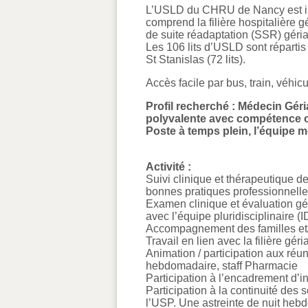
L’USLD du CHRU de Nancy est inté
comprend la filière hospitalière g
de suite réadaptation (SSR) gériat
Les 106 lits d’USLD sont répartis s
St Stanislas (72 lits).
Accès facile par bus, train, véhic
Profil recherché : Médecin Gér
polyvalente avec compétence ou
Poste à temps plein, l’équipe 
Activité :
Suivi clinique et thérapeutique de
bonnes pratiques professionnelle
Examen clinique et évaluation géri
avec l’équipe pluridisciplinaire 
Accompagnement des familles et/o
Travail en lien avec la filière géri
Animation / participation aux réun
hebdomadaire, staff Pharmacie
Participation à l’encadrement d’in
Participation à la continuité des 
l’USP. Une astreinte de nuit heb