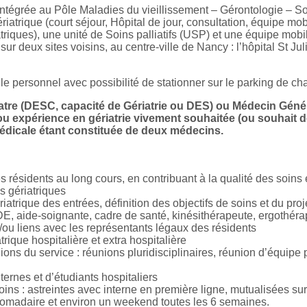
grée au Pôle Maladies du vieillissement – Gérontologie – Soin
ériatrique (court séjour, Hôpital de jour, consultation, équipe mob
riques), une unité de Soins palliatifs (USP) et une équipe mobil
ur deux sites voisins, au centre-ville de Nancy : l’hôpital St Julie
ule personnel avec possibilité de stationner sur le parking de c
iatre (DESC, capacité de Gériatrie ou DES) ou Médecin Géné
 expérience en gériatrie vivement souhaitée (ou souhait de
médicale étant constituée de deux médecins.
s résidents au long cours, en contribuant à la qualité des soins 
s gériatriques
atrique des entrées, définition des objectifs de soins et du proj
(IDE, aide-soignante, cadre de santé, kinésithérapeute, ergoth
u liens avec les représentants légaux des résidents
atrique hospitalière et extra hospitalière
ions du service : réunions pluridisciplinaires, réunion d’équipe 
ternes et d’étudiants hospitaliers
soins : astreintes avec interne en première ligne, mutualisées s
domadaire et environ un weekend toutes les 6 semaines.