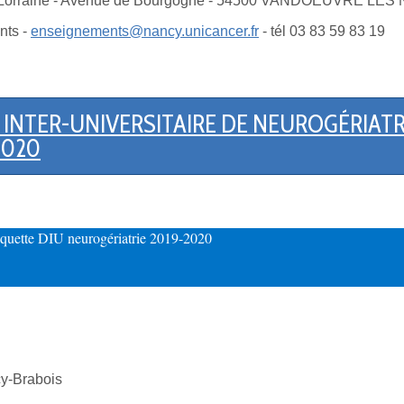
e de Lorraine - Avenue de Bourgogne - 54500 VANDOEUVRE LE
nts -
enseignements@nancy.unicancer.fr
- tél 03 83 59 83 19
INTER-UNIVERSITAIRE DE NEUROGÉRIATR
2020
aquette DIU neurogériatrie 2019-2020
-Brabois