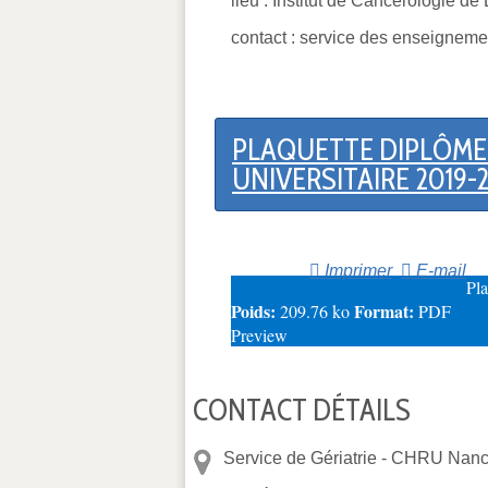
lieu : Institut de Cancérologi
contact : service des enseigneme
PLAQUETTE DIPLÔME 
UNIVERSITAIRE 2019-
Imprimer
E-mail
Pl
Poids:
Format:
209.76 ko
PDF
Preview
CONTACT DÉTAILS
Service de Gériatrie -
CHRU Nancy