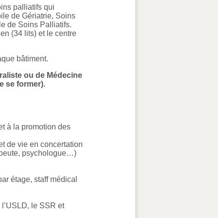
s palliatifs qui
ile de Gériatrie, Soins
e de Soins Palliatifs.
n (34 lits) et le centre
haque bâtiment.
raliste ou de Médecine
 se former).
et à la promotion des
et de vie en concertation
érapeute, psychologue…)
par étage, staff médical
ur l’USLD, le SSR et