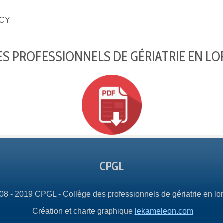
CY
S PROFESSIONNELS DE GÉRIATRIE EN LO
CPGL
08 - 2019 CPGL - Collège des professionnels de gériatrie en lor
Création et charte graphique
lekameleon.com