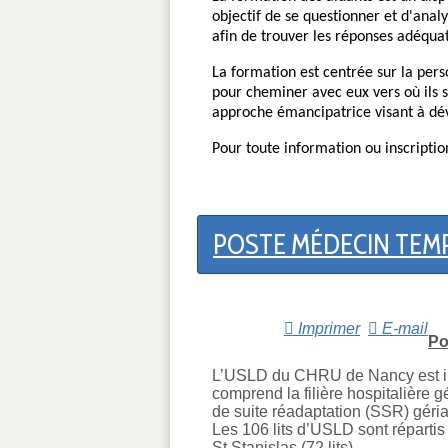
objectif de se questionner et d'anal
afin de trouver les réponses adéquat
La formation est centrée sur la person
pour cheminer avec eux vers où ils 
approche émancipatrice visant à déve
Pour toute information ou inscripti
POSTE MÉDECIN TEMP
Imprimer
E-mail
Po
L’USLD du CHRU de Nancy est inté
comprend la filière hospitalière g
de suite réadaptation (SSR) gériat
Les 106 lits d’USLD sont répartis s
St Stanislas (72 lits).