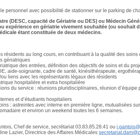
ule personnel avec possibilité de stationner sur le parking de c
iatre (DESC, capacité de Gériatrie ou DES) ou Médecin Géné
 expérience en gériatrie vivement souhaitée (ou souhait de
médicale étant constituée de deux médecins.
s résidents au long cours, en contribuant à la qualité des soins 
s gériatriques
atrique des entrées, définition des objectifs de soins et du proj
(IDE, aide-soignante, cadre de santé, kinésithérapeute, ergoth
u liens avec les représentants légaux des résidents
atrique hospitalière et extra hospitalière
ions du service : réunions pluridisciplinaires, réunion d’équipe 
ternes et d’étudiants hospitaliers
soins : astreintes avec interne en première ligne, mutualisées s
domadaire et environ un weekend toutes les 6 semaines.
antois, Chef de service, secrétariat 03.83.85.28.41 ou
i.gantois@
line Lazier, Directrice des Affaires Médicales
secretariat.dam@c