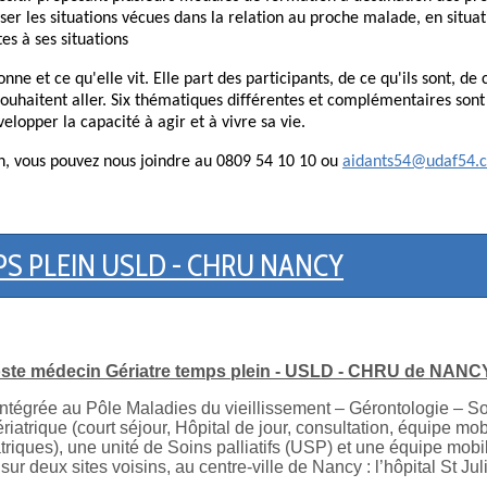
yser les situations vécues dans la relation au proche malade, en sit
es à ses situations
ne et ce qu'elle vit. Elle part des participants, de ce qu'ils sont, de c
souhaitent aller. Six thématiques différentes et complémentaires sont
lopper la capacité à agir et à vivre sa vie.
on, vous pouvez nous joindre au 0809 54 10 10 ou
aidants54@udaf54.
S PLEIN USLD - CHRU NANCY
ste médecin Gériatre temps plein - USLD - CHRU de NANC
grée au Pôle Maladies du vieillissement – Gérontologie – Soin
ériatrique (court séjour, Hôpital de jour, consultation, équipe mob
riques), une unité de Soins palliatifs (USP) et une équipe mobil
ur deux sites voisins, au centre-ville de Nancy : l’hôpital St Julie