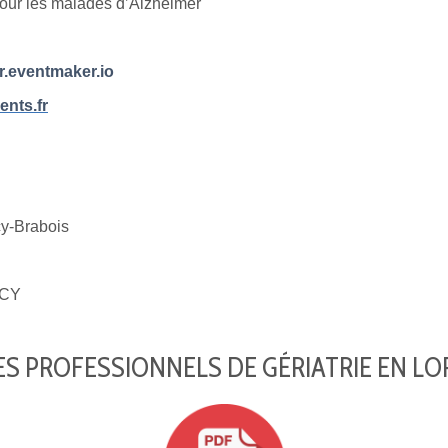
pour les malades d’Alzheimer
r.eventmaker.io
nts.fr
-Brabois
CY
S PROFESSIONNELS DE GÉRIATRIE EN LO