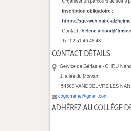
Organiser un parcours de soins 
Inscription obligatoire :
htpps://sge-webinaire-alzheime
Contact :
helene.airiaud@tmseve
Tél 02 51 46 48 48
CONTACT DÉTAILS
Service de Gériatrie -
CHRU Nancy
1, allée du Morvan
54500 VANDOEUVRE LES NAN
cpglorraine@gmail.com
ADHÉREZ AU COLLÈGE DE