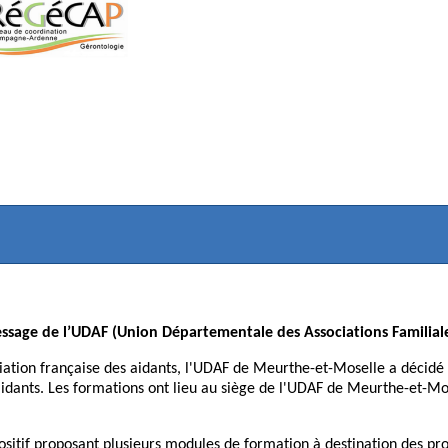
ssage de l’UDAF (Union Départementale des Associations Familiale
ciation française des aidants, l'UDAF de Meurthe-et-Moselle a décidé
aidants. Les formations ont lieu au siège de l'UDAF de Meurthe-et-Mos
ositif proposant plusieurs modules de formation à destination des pr