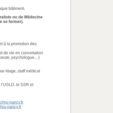
haque bâtiment.
raliste ou de Médecine
 se former).
et à la promotion des
et de vie en concertation
érapeute, psychologue…)
par étage, staff médical
ur l’USLD, le SSR et
chru-nancy.fr
hru-nancy.fr