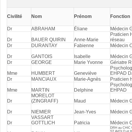
Civilité
Nom
Prénom
Fonction
Dr
ABRAHAM
Éliane
Médecin G
Praticien 
Dr
BAUER QUIRIN
Anne-Marie
réseau
Dr
DURANTAY
Fabienne
Médecin 
Dr
GANTOIS
Isabelle
Médecin G
Dr
GEORGE
Marie Yvonne
Gériatre 
Psycholog
Mme
HUMBERT
Geneviève
EHPAD D
Dr
MANCIAUX
Marie-Agnès
Praticien 
Psychologu
Mme
MARTIN
Delphine
EHPAD
MORELOT
Dr
(ZINGRAFF)
Maud
Médecin G
Dr
NIEMIER
Jean-Yves
Médecin G
VASSART
Dr
GOTTLICH
Patricia
Médecin C
DRH au CHIC 
ST AVOLD et Hô