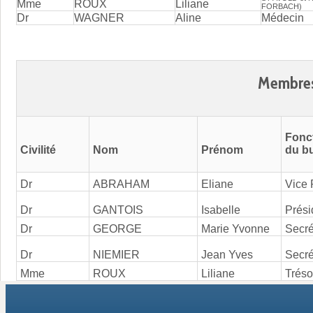
Mme
ROUX
Liliane
FORBACH)
Dr
WAGNER
Aline
Médecin
Membres
Fonct
Civilité
Nom
Prénom
du b
Dr
ABRAHAM
Eliane
Vice 
Dr
GANTOIS
Isabelle
Prési
Dr
GEORGE
Marie Yvonne
Secré
Dr
NIEMIER
Jean Yves
Secré
Mme
ROUX
Liliane
Tréso