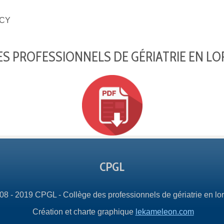
CY
S PROFESSIONNELS DE GÉRIATRIE EN LO
CPGL
08 - 2019 CPGL - Collège des professionnels de gériatrie en lor
Création et charte graphique
lekameleon.com