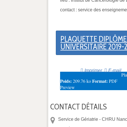
lieu : Institut de Cancérologi
contact : service des enseigneme
PLAQUETTE DIPLÔME 
UNIVERSITAIRE 2019-
Imprimer
E-mail
Pl
Poids:
Format:
209.76 ko
PDF
Preview
CONTACT DÉTAILS
Service de Gériatrie -
CHRU Nancy