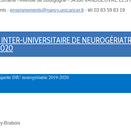
e de Lorraine - Avenue de Bourgogne - 54500 VANDOEUVRE LE
nts -
enseignements@nancy.unicancer.fr
- tél 03 83 59 83 19
INTER-UNIVERSITAIRE DE NEUROGÉRIATR
2020
aquette DIU neurogériatrie 2019-2020
-Brabois