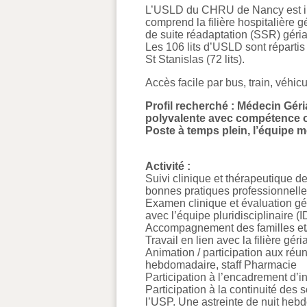
L’USLD du CHRU de Nancy est inté
comprend la filière hospitalière g
de suite réadaptation (SSR) gériat
Les 106 lits d’USLD sont répartis s
St Stanislas (72 lits).
Accès facile par bus, train, véhic
Profil recherché : Médecin Gér
polyvalente avec compétence ou
Poste à temps plein, l’équipe 
Activité :
Suivi clinique et thérapeutique de
bonnes pratiques professionnelle
Examen clinique et évaluation géri
avec l’équipe pluridisciplinaire 
Accompagnement des familles et/o
Travail en lien avec la filière géri
Animation / participation aux réun
hebdomadaire, staff Pharmacie
Participation à l’encadrement d’in
Participation à la continuité des 
l’USP. Une astreinte de nuit heb