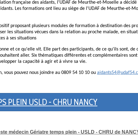
ciation française des aidants, l'UDAF de Meurthe-et-Moselle a décidé
aidants. Les formations ont lieu au siège de l'UDAF de Meurthe-et-Mos
ositif proposant plusieurs modules de formation à destination des pr
yser les situations vécues dans la relation au proche malade, en sit
es à ses situations
ne et ce qu'elle vit. Elle part des participants, de ce qu'ils sont, de c
souhaitent aller. Six thématiques différentes et complémentaires sont
lopper la capacité à agir et à vivre sa vie.
on, vous pouvez nous joindre au 0809 54 10 10 ou
aidants54@udaf54.
S PLEIN USLD - CHRU NANCY
ste médecin Gériatre temps plein - USLD - CHRU de NANC