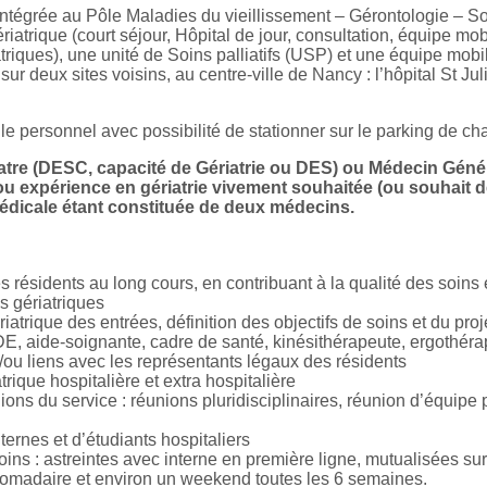
grée au Pôle Maladies du vieillissement – Gérontologie – Soin
ériatrique (court séjour, Hôpital de jour, consultation, équipe mob
riques), une unité de Soins palliatifs (USP) et une équipe mobil
ur deux sites voisins, au centre-ville de Nancy : l’hôpital St Julie
ule personnel avec possibilité de stationner sur le parking de c
iatre (DESC, capacité de Gériatrie ou DES) ou Médecin Géné
 expérience en gériatrie vivement souhaitée (ou souhait de
médicale étant constituée de deux médecins.
s résidents au long cours, en contribuant à la qualité des soins 
s gériatriques
atrique des entrées, définition des objectifs de soins et du proj
(IDE, aide-soignante, cadre de santé, kinésithérapeute, ergoth
u liens avec les représentants légaux des résidents
atrique hospitalière et extra hospitalière
ions du service : réunions pluridisciplinaires, réunion d’équipe 
ternes et d’étudiants hospitaliers
soins : astreintes avec interne en première ligne, mutualisées s
domadaire et environ un weekend toutes les 6 semaines.