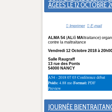
ÂGÉES LE 12 OCTOBRE 2
Imprimer
E-mail
ALMA 54
(
AL
lô
MA
ltraitance) org
contre la maltraitance
Vendredi 12 Octobre 2018 à 20h0
Salle Raugraff
13 rue des Ponts
54000 NANCY
A54 - 2018 07 03 Conférence débat
Poids:
Format:
4.88 mo
PDF
Preview
JOURNÉE BIENTRAITANC