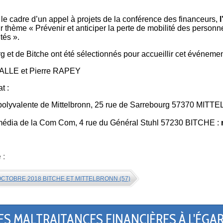
le cadre d’un appel à projets de la conférence des financeurs,
r thème « Prévenir et anticiper la perte de mobilité des personne
tés ».
 et de Bitche ont été sélectionnés pour accueillir cet événement 
ALLE et Pierre RAPEY
t :
e polyvalente de Mittelbronn, 25 rue de Sarrebourg 57370 MIT
timédia de la Com Com, 4 rue du Général Stuhl 57230 BITCHE :
e :
6 OCTOBRE 2018 BITCHE ET MITTELBRONN (57)
ES MALTRAITANCES FINANCIÈRES À L'ÉG