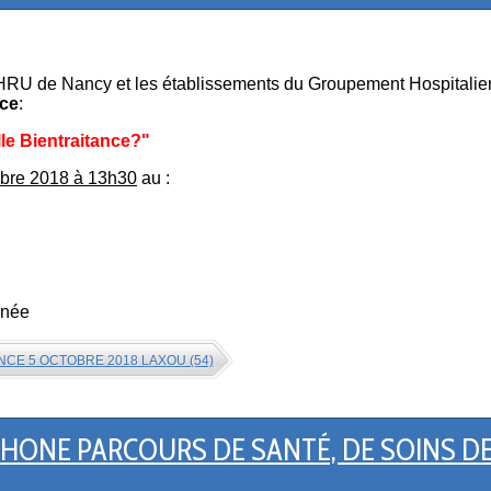
RU de Nancy et les établissements du Groupement Hospitalier 
nce
:
lle Bientraitance?"
obre 2018 à 13h30
au :
rnée
ANCE 5 OCTOBRE 2018 LAXOU (54)
ONE PARCOURS DE SANTÉ, DE SOINS DES A