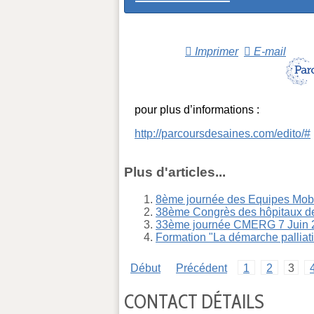
Imprimer
E-mail
pour plus d’informations :
http://parcoursdesaines.com/edito/#
Plus d'articles...
8ème journée des Equipes Mobil
38ème Congrès des hôpitaux d
33ème journée CMERG 7 Juin
Formation "La démarche palliati
Début
Précédent
1
2
3
CONTACT DÉTAILS