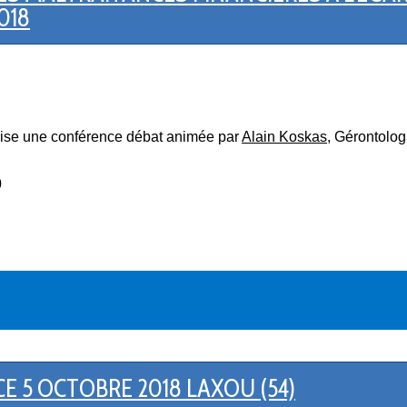
018
anise une conférence débat animée par
Alain Koskas
, Gérontolog
0
E 5 OCTOBRE 2018 LAXOU (54)