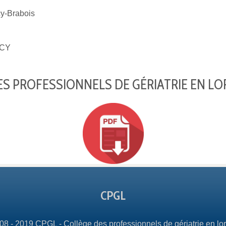
-Brabois
CY
S PROFESSIONNELS DE GÉRIATRIE EN LO
CPGL
08 - 2019 CPGL - Collège des professionnels de gériatrie en lor