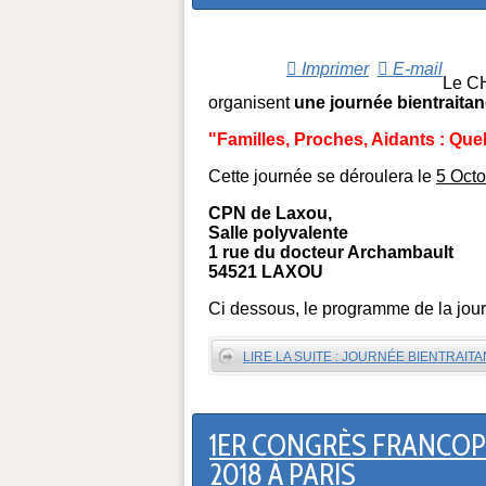
Imprimer
E-mail
Le CH
organisent
une journée bientraita
"Familles, Proches, Aidants : Que
Cette journée se déroulera le
5 Oct
CPN de Laxou,
Salle polyvalente
1 rue du docteur Archambault
54521 LAXOU
Ci dessous, le programme de la jou
LIRE LA SUITE : JOURNÉE BIENTRAIT
1ER CONGRÈS FRANCOPH
2018 À PARIS