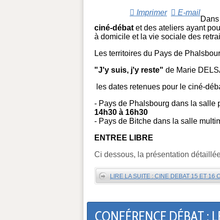
Imprimer
E-mail
Dans 
ciné-débat
et des ateliers ayant pou
à domicile et la vie sociale des retrai
Les territoires du Pays de Phalsbourg
"J'y suis, j'y reste"
de Marie DELS
les dates retenues pour le ciné-déba
- Pays de Phalsbourg dans la sall
14h30 à 16h30
- Pays de Bitche dans la salle mul
ENTREE LIBRE
Ci dessous, la présentation détaillé
LIRE LA SUITE : CINE DEBAT 15 ET 1
CONFÉRENCE DÉBAT : L