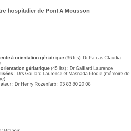
re hospitalier de Pont A Mousson
nte à orientation gériatrique
(36 lits) :Dr Farcas Claudia
e
orientation gériatrique
(45 lits) : Dr Gaillard Laurence
lisées
: Drs Gaillard Laurence et Masnada Élodie (mémoire de te
ne)
nateur : Dr Henry Rozenfarb : 03 83 80 20 08
-Brabois