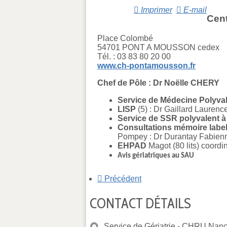
Imprimer
E-mail
Cent
Place Colombé
54701 PONT A MOUSSON cedex
Tél. : 03 83 80 20 00
www.ch-pontamousson.fr
Chef de Pôle : Dr Noëlle CHERY
Service de Médecine Polyvale
LISP
(5) : Dr Gaillard Laurenc
Service de SSR polyvalent à 
Consultations mémoire label
Pompey : Dr Durantay Fabien
EHPAD
Magot (80 lits) coordi
Avis gériatriques au SAU
Précédent
CONTACT DÉTAILS
Service de Gériatrie -
CHRU Nancy