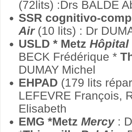
(72lits) :Drs BALDE 
SSR cognitivo-comp
Air
(10 lits) : Dr DUM
USLD * Metz
Hôpital
BECK Frédérique *
Th
DUMAY Michel
EHPAD
(179 lits répar
LEFEVRE François, 
Elisabeth
EMG *Metz
Mercy
: 