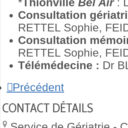
*
Thionville
Bel Air
: 
Consultation gériatr
RETTEL Sophie, FEID
Consultation mémoir
RETTEL Sophie, FEID
Télémédecine :
Dr B
Précédent
CONTACT DÉTAILS
Service de Gériatrie -
C