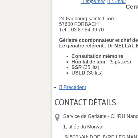
Imprimer
E-mail
Cent
24 Faubourg sainte Croix
57600 FORBACH
Tél. : 03 87 84 99 70
Gériatre coordonnateur et chef 
Le gériatre référent : Dr MELLA
Consultation mémoire
Hôpital de jour
(5 places)
SSR
(35 lits)
USLD
(30 lits)
Précédent
CONTACT DÉTAILS
Service de Gériatrie -
CHRU Nancy
1, allée du Morvan
54500 VANDOEUVRE LES NAN