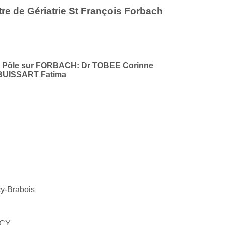
re de Gériatrie St François Forbach
de Pôle sur FORBACH: Dr TOBEE Corinne
L BUISSART Fatima
-Brabois
CY